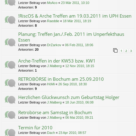
Letzter Beitrag von
MoAco
«
23 Mär 2011, 10:10
Antworten:
9
!RiscOS & Arche Treffen am 19.03.2011 im UPH Essen
Letzter Beitrag von
Raeddie
«
18 Mär 2011, 18:19
Antworten:
8
Planung: Treffen Jan./.Feb. 2011 im Unperfekthaus
Essen
Letzter Beitrag von
DrZarkov
«
06 Feb 2011, 18:06
Antworten:
20
1
2
3
Arche-Treffen in der KW53 bzw. KW1
Letzter Beitrag von
J.Malberg
«
12 Nov 2010, 18:15
Antworten:
1
RETROBÖRSE in Bochum am 25.09.2010
Letzter Beitrag von
HöMi
«
26 Sep 2010, 18:30
Antworten:
9
Herzlichen Glückwunsch zum Geburtstag Holger
Letzter Beitrag von
J.Malberg
«
18 Jun 2010, 06:08
Retrobörse am Samstag in Bochum
Letzter Beitrag von
J.Malberg
«
06 Mai 2010, 09:21
Termin für 2010
Letzter Beitrag von
Dach
«
23 Apr 2010, 08:57