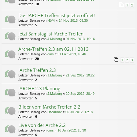
Antworten:
10
1
2
Das !ARCHE Treffen ist jetzt eröffnet!
Letzter Beitrag von
HöMi
«
14 Nov 2013, 09:30
Antworten:
5
Jetzt Samstag ist !Arche-Treffen
Letzter Beitrag von
J.Malberg
«
01 Nov 2013, 10:16
Arche-Treffen 2.3 am 02.11.2013
Letzter Beitrag von
cms
«
31 Okt 2013, 18:46
Antworten:
29
1
2
3
!Arche Treffen 2.3
Letzter Beitrag von
J.Malberg
«
21 Sep 2012, 10:22
Antworten:
2
!ARCHE 2.3 Planung
Letzter Beitrag von
J.Malberg
«
20 Sep 2012, 20:49
Antworten:
5
Bilder vom !Arche Treffen 2.2
Letzter Beitrag von
DrZarkov
«
06 Jul 2012, 12:18
Antworten:
6
Live von der Arche 2.2
Letzter Beitrag von
cms
«
16 Jun 2012, 15:30
Antworten:
5