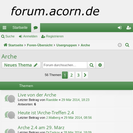
Startseite
ch
Suche
Anmelden
or
Registrieren
n
eg
S
ne
Startseite
Foren-Übersicht
en
Usergruppen
Arche
m
ist
u
llz
el
rie
Arche
c
ug
de
re
Suche
Erweiterte Suc
Neues Thema
h
e
riff
n
n
2
3
1
Nächste
56 Themen
Themen
Live von der Arche
Letzter Beitrag von
Raeddie
«
29 Mär 2014, 18:23
Antworten:
6
Heute ist !Arche-Treffen 2.4
Letzter Beitrag von
J.Malberg
«
29 Mär 2014, 08:56
Arche 2.4 am 29. März
Letzter Beitrag von
DrZarkov
«
28 Mär 2014, 18:09