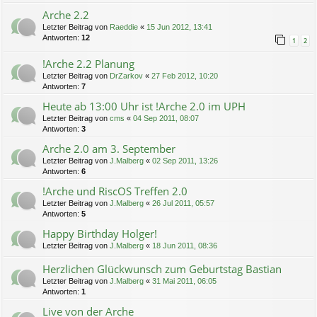
Arche 2.2
Letzter Beitrag von
Raeddie
«
15 Jun 2012, 13:41
Antworten:
12
1
2
!Arche 2.2 Planung
Letzter Beitrag von
DrZarkov
«
27 Feb 2012, 10:20
Antworten:
7
Heute ab 13:00 Uhr ist !Arche 2.0 im UPH
Letzter Beitrag von
cms
«
04 Sep 2011, 08:07
Antworten:
3
Arche 2.0 am 3. September
Letzter Beitrag von
J.Malberg
«
02 Sep 2011, 13:26
Antworten:
6
!Arche und RiscOS Treffen 2.0
Letzter Beitrag von
J.Malberg
«
26 Jul 2011, 05:57
Antworten:
5
Happy Birthday Holger!
Letzter Beitrag von
J.Malberg
«
18 Jun 2011, 08:36
Herzlichen Glückwunsch zum Geburtstag Bastian
Letzter Beitrag von
J.Malberg
«
31 Mai 2011, 06:05
Antworten:
1
Live von der Arche