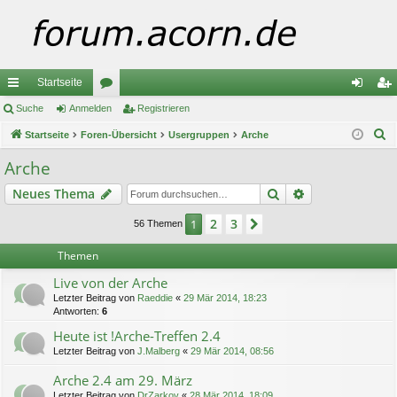
Startseite
ch
Suche
Anmelden
or
Registrieren
n
eg
S
ne
Startseite
Foren-Übersicht
en
Usergruppen
Arche
m
ist
u
llz
el
rie
Arche
c
ug
de
re
Suche
Erweiterte Suc
Neues Thema
h
e
riff
n
n
2
3
1
Nächste
56 Themen
Themen
Live von der Arche
Letzter Beitrag von
Raeddie
«
29 Mär 2014, 18:23
Antworten:
6
Heute ist !Arche-Treffen 2.4
Letzter Beitrag von
J.Malberg
«
29 Mär 2014, 08:56
Arche 2.4 am 29. März
Letzter Beitrag von
DrZarkov
«
28 Mär 2014, 18:09