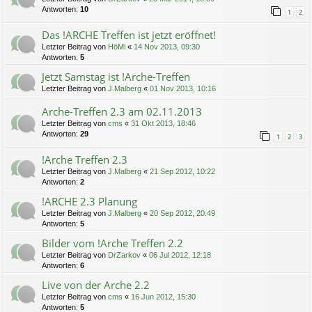
Antworten:
10
1
2
Das !ARCHE Treffen ist jetzt eröffnet!
Letzter Beitrag von
HöMi
«
14 Nov 2013, 09:30
Antworten:
5
Jetzt Samstag ist !Arche-Treffen
Letzter Beitrag von
J.Malberg
«
01 Nov 2013, 10:16
Arche-Treffen 2.3 am 02.11.2013
Letzter Beitrag von
cms
«
31 Okt 2013, 18:46
Antworten:
29
1
2
3
!Arche Treffen 2.3
Letzter Beitrag von
J.Malberg
«
21 Sep 2012, 10:22
Antworten:
2
!ARCHE 2.3 Planung
Letzter Beitrag von
J.Malberg
«
20 Sep 2012, 20:49
Antworten:
5
Bilder vom !Arche Treffen 2.2
Letzter Beitrag von
DrZarkov
«
06 Jul 2012, 12:18
Antworten:
6
Live von der Arche 2.2
Letzter Beitrag von
cms
«
16 Jun 2012, 15:30
Antworten:
5