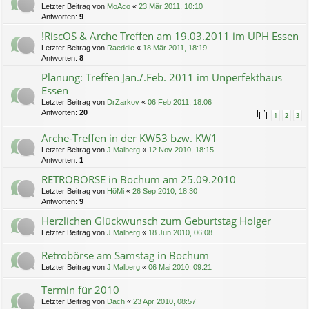
Letzter Beitrag von
MoAco
«
23 Mär 2011, 10:10
Antworten:
9
!RiscOS & Arche Treffen am 19.03.2011 im UPH Essen
Letzter Beitrag von
Raeddie
«
18 Mär 2011, 18:19
Antworten:
8
Planung: Treffen Jan./.Feb. 2011 im Unperfekthaus
Essen
Letzter Beitrag von
DrZarkov
«
06 Feb 2011, 18:06
Antworten:
20
1
2
3
Arche-Treffen in der KW53 bzw. KW1
Letzter Beitrag von
J.Malberg
«
12 Nov 2010, 18:15
Antworten:
1
RETROBÖRSE in Bochum am 25.09.2010
Letzter Beitrag von
HöMi
«
26 Sep 2010, 18:30
Antworten:
9
Herzlichen Glückwunsch zum Geburtstag Holger
Letzter Beitrag von
J.Malberg
«
18 Jun 2010, 06:08
Retrobörse am Samstag in Bochum
Letzter Beitrag von
J.Malberg
«
06 Mai 2010, 09:21
Termin für 2010
Letzter Beitrag von
Dach
«
23 Apr 2010, 08:57