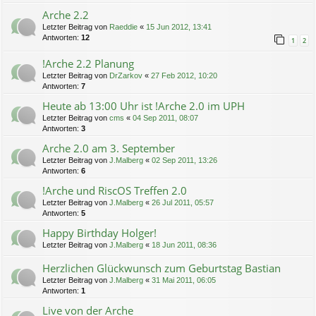
Arche 2.2
Letzter Beitrag von
Raeddie
«
15 Jun 2012, 13:41
Antworten:
12
1
2
!Arche 2.2 Planung
Letzter Beitrag von
DrZarkov
«
27 Feb 2012, 10:20
Antworten:
7
Heute ab 13:00 Uhr ist !Arche 2.0 im UPH
Letzter Beitrag von
cms
«
04 Sep 2011, 08:07
Antworten:
3
Arche 2.0 am 3. September
Letzter Beitrag von
J.Malberg
«
02 Sep 2011, 13:26
Antworten:
6
!Arche und RiscOS Treffen 2.0
Letzter Beitrag von
J.Malberg
«
26 Jul 2011, 05:57
Antworten:
5
Happy Birthday Holger!
Letzter Beitrag von
J.Malberg
«
18 Jun 2011, 08:36
Herzlichen Glückwunsch zum Geburtstag Bastian
Letzter Beitrag von
J.Malberg
«
31 Mai 2011, 06:05
Antworten:
1
Live von der Arche