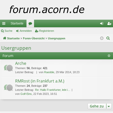
Startseite
ch
Suche
Anmelden
or
Registrieren
n
eg
S
ne
Startseite
Foren-Übersicht
en
Usergruppen
m
ist
u
llz
el
rie
Usergruppen
c
ug
de
re
Forum
h
e
riff
n
n
Arche
Themen
:
56
,
Beiträge
:
421
Letzter Beitrag:
von
Raeddie
, 29 Mär 2014, 18:23
RMRost (in Frankfurt a.M.)
Themen
:
24
,
Beiträge
:
237
Letzter Beitrag:
Re: Hallo Frankfurter, lebt i…
von
Golf-Eins
, 22 Feb 2023, 16:51
Gehe zu