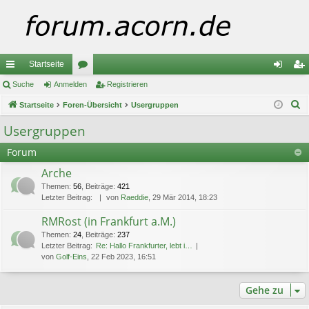
Startseite
ch
Suche
Anmelden
or
Registrieren
n
eg
S
ne
Startseite
Foren-Übersicht
en
Usergruppen
m
ist
u
llz
el
rie
Usergruppen
c
ug
de
re
Forum
h
e
riff
n
n
Arche
Themen
:
56
,
Beiträge
:
421
Letzter Beitrag:
von
Raeddie
, 29 Mär 2014, 18:23
RMRost (in Frankfurt a.M.)
Themen
:
24
,
Beiträge
:
237
Letzter Beitrag:
Re: Hallo Frankfurter, lebt i…
von
Golf-Eins
, 22 Feb 2023, 16:51
Gehe zu