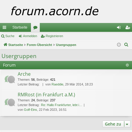
Startseite
ch
Suche
Anmelden
or
Registrieren
n
eg
S
ne
Startseite
Foren-Übersicht
en
Usergruppen
m
ist
u
llz
el
rie
Usergruppen
c
ug
de
re
Forum
h
e
riff
n
n
Arche
Themen
:
56
,
Beiträge
:
421
Letzter Beitrag:
von
Raeddie
, 29 Mär 2014, 18:23
RMRost (in Frankfurt a.M.)
Themen
:
24
,
Beiträge
:
237
Letzter Beitrag:
Re: Hallo Frankfurter, lebt i…
von
Golf-Eins
, 22 Feb 2023, 16:51
Gehe zu