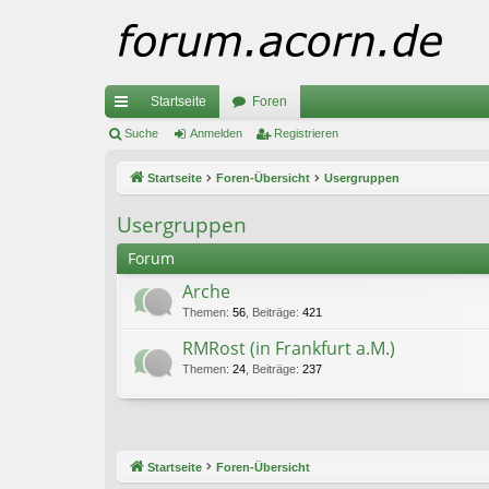
Startseite
Foren
ch
Suche
Anmelden
Registrieren
ne
Startseite
Foren-Übersicht
Usergruppen
llz
Usergruppen
ug
Forum
riff
Arche
Themen
:
56
,
Beiträge
:
421
RMRost (in Frankfurt a.M.)
Themen
:
24
,
Beiträge
:
237
Startseite
Foren-Übersicht