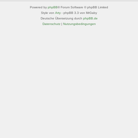
Powered by
phpBB
® Forum Software © phpBB Limited
Style von
Arty
- phpBB 3.3 von MrGaby
Deutsche Übersetzung durch
phpBB.de
Datenschutz
|
Nutzungsbedingungen