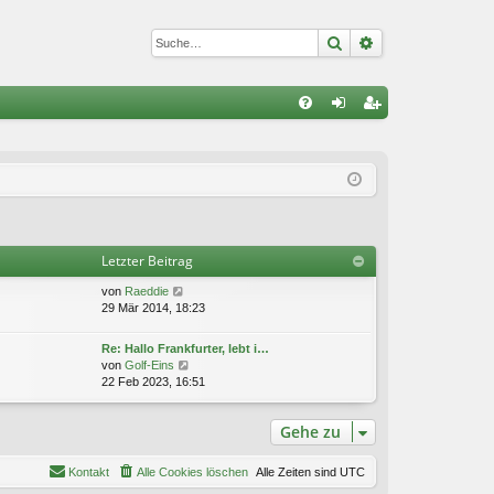
Suche
Erweiterte Suc
S
FA
n
eg
Q
m
ist
el
rie
de
re
Letzter Beitrag
n
n
N
von
Raeddie
e
29 Mär 2014, 18:23
u
e
Re: Hallo Frankfurter, lebt i…
s
N
von
Golf-Eins
t
e
22 Feb 2023, 16:51
e
u
r
e
B
Gehe zu
s
e
t
i
e
Kontakt
Alle Cookies löschen
t
Alle Zeiten sind
UTC
r
r