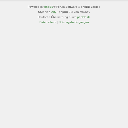
Powered by
phpBB
® Forum Software © phpBB Limited
Style von
Arty
- phpBB 3.3 von MrGaby
Deutsche Übersetzung durch
phpBB.de
Datenschutz
|
Nutzungsbedingungen