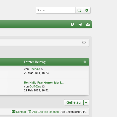
Suche
Erweiterte Suc
S
FA
n
eg
Q
m
ist
el
rie
de
re
Letzter Beitrag
n
n
N
von
Raeddie
e
29 Mär 2014, 18:23
u
e
Re: Hallo Frankfurter, lebt i…
s
N
von
Golf-Eins
t
e
22 Feb 2023, 16:51
e
u
r
e
B
Gehe zu
s
e
t
i
e
Kontakt
Alle Cookies löschen
t
Alle Zeiten sind
UTC
r
r