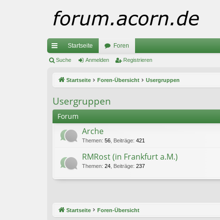
Startseite
Foren
ch
Suche
Anmelden
Registrieren
ne
Startseite
Foren-Übersicht
Usergruppen
llz
Usergruppen
ug
Forum
riff
Arche
Themen
:
56
,
Beiträge
:
421
RMRost (in Frankfurt a.M.)
Themen
:
24
,
Beiträge
:
237
Startseite
Foren-Übersicht