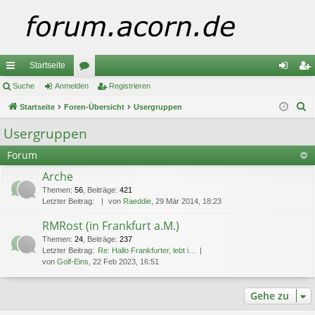
Startseite
ch
Suche
Anmelden
or
Registrieren
n
eg
S
ne
Startseite
Foren-Übersicht
en
Usergruppen
m
ist
u
llz
el
rie
Usergruppen
c
ug
de
re
Forum
h
e
riff
n
n
Arche
Themen
:
56
,
Beiträge
:
421
Letzter Beitrag:
von
Raeddie
, 29 Mär 2014, 18:23
RMRost (in Frankfurt a.M.)
Themen
:
24
,
Beiträge
:
237
Letzter Beitrag:
Re: Hallo Frankfurter, lebt i…
von
Golf-Eins
, 22 Feb 2023, 16:51
Gehe zu