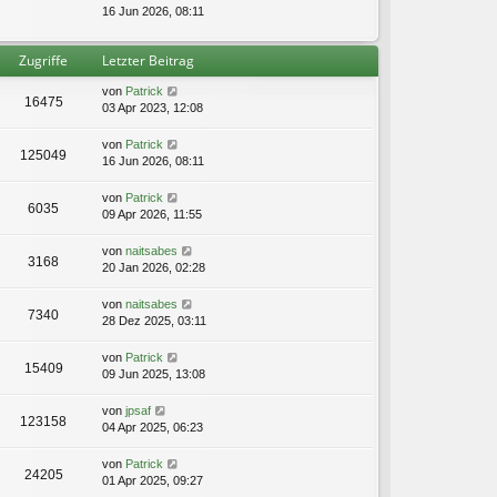
t
e
16 Jun 2026, 08:11
i
e
u
t
r
e
r
B
Zugriffe
Letzter Beitrag
s
a
e
t
g
i
von
Patrick
e
16475
t
03 Apr 2023, 12:08
r
r
B
a
e
von
Patrick
g
125049
i
16 Jun 2026, 08:11
t
r
von
Patrick
6035
a
09 Apr 2026, 11:55
g
von
naitsabes
3168
20 Jan 2026, 02:28
von
naitsabes
7340
28 Dez 2025, 03:11
von
Patrick
15409
09 Jun 2025, 13:08
von
jpsaf
123158
04 Apr 2025, 06:23
von
Patrick
24205
01 Apr 2025, 09:27