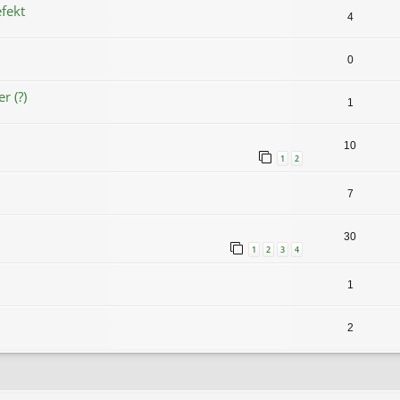
fekt
4
0
r (?)
1
10
1
2
7
30
1
2
3
4
1
2