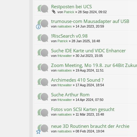
Restposten bei UCS
von
Patrick
»
28 Sep 2024, 09:02
trumouse-com Mausadapter auf USB
von
naitsabes
»
14 Jun 2023, 20:59
!RiscSearch v0.98
von
Patrick
»
28 Jan 2025, 16:48
Suche IDE Karte und VIDC Enhancer
von
fritzwalter
»
30 Jul 2023, 15:05
Zoom Meeting, Mo 19.8. zur 64Bit Zuku
von
naitsabes
»
19 Aug 2024, 11:51
Archimedes 410 Sound ?
von
fritzwalter
»
17 Aug 2024, 18:54
Suche Arthur Rom
von
fritzwalter
»
14 Apr 2024, 07:50
Fotos von SCSI Karten gesucht
von
naitsabes
»
11 Mär 2023, 15:48
neue 3D Routinen braucht der Archie
von
naitsabes
»
08 Feb 2024, 19:04