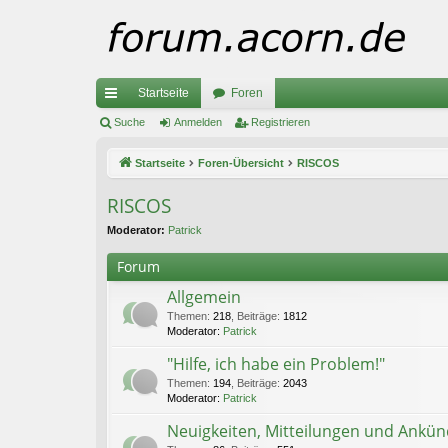
Startseite
Foren
ch
Suche
Anmelden
Registrieren
ne
Startseite
Foren-Übersicht
RISCOS
llz
RISCOS
ug
Moderator:
Patrick
riff
Forum
Allgemein
Themen
:
218
,
Beiträge
:
1812
Moderator:
Patrick
"Hilfe, ich habe ein Problem!"
Themen
:
194
,
Beiträge
:
2043
Moderator:
Patrick
Neuigkeiten, Mitteilungen und Ankü