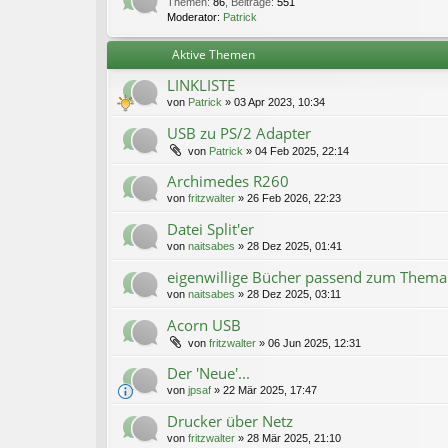
Themen
:
86
,
Beiträge
:
551
Moderator:
Patrick
Aktive Themen
LINKLISTE
von
Patrick
»
03 Apr 2023, 10:34
USB zu PS/2 Adapter
von
Patrick
»
04 Feb 2025, 22:14
Archimedes R260
von
fritzwalter
»
26 Feb 2026, 22:23
Datei Split'er
von
naitsabes
»
28 Dez 2025, 01:41
eigenwillige Bücher passend zum Thema
von
naitsabes
»
28 Dez 2025, 03:11
Acorn USB
von
fritzwalter
»
06 Jun 2025, 12:31
Der 'Neue'...
von
jpsaf
»
22 Mär 2025, 17:47
Drucker über Netz
von
fritzwalter
»
28 Mär 2025, 21:10