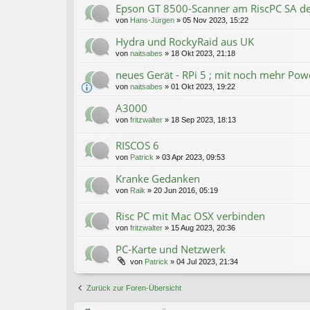
Epson GT 8500-Scanner am RiscPC SA de
von
Hans-Jürgen
»
05 Nov 2023, 15:22
Hydra und RockyRaid aus UK
von
naitsabes
»
18 Okt 2023, 21:18
neues Gerät - RPi 5 ; mit noch mehr Powe
von
naitsabes
»
01 Okt 2023, 19:22
A3000
von
fritzwalter
»
18 Sep 2023, 18:13
RISCOS 6
von
Patrick
»
03 Apr 2023, 09:53
Kranke Gedanken
von
Raik
»
20 Jun 2016, 05:19
Risc PC mit Mac OSX verbinden
von
fritzwalter
»
15 Aug 2023, 20:36
PC-Karte und Netzwerk
von
Patrick
»
04 Jul 2023, 21:34
Zurück zur Foren-Übersicht