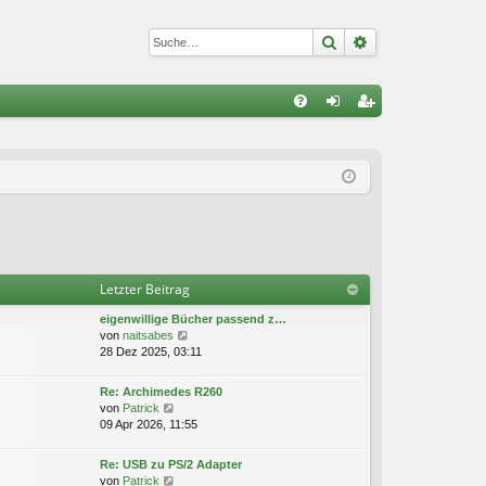
Suche
Erweiterte Suc
S
FA
n
eg
Q
m
ist
el
rie
de
re
n
n
Letzter Beitrag
eigenwillige Bücher passend z…
N
von
naitsabes
e
28 Dez 2025, 03:11
u
e
Re: Archimedes R260
s
N
von
Patrick
t
e
09 Apr 2026, 11:55
e
u
r
e
Re: USB zu PS/2 Adapter
B
s
N
von
Patrick
e