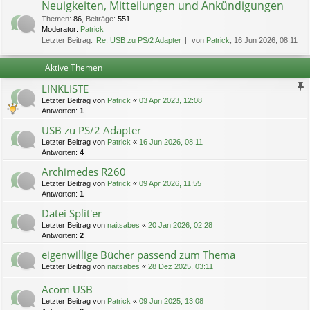
Neuigkeiten, Mitteilungen und Ankündigungen
Themen
:
86
,
Beiträge
:
551
Moderator:
Patrick
Letzter Beitrag:
Re: USB zu PS/2 Adapter
von
Patrick
, 16 Jun 2026, 08:11
Aktive Themen
LINKLISTE
Letzter Beitrag von
Patrick
«
03 Apr 2023, 12:08
Antworten:
1
USB zu PS/2 Adapter
Letzter Beitrag von
Patrick
«
16 Jun 2026, 08:11
Antworten:
4
Archimedes R260
Letzter Beitrag von
Patrick
«
09 Apr 2026, 11:55
Antworten:
1
Datei Split'er
Letzter Beitrag von
naitsabes
«
20 Jan 2026, 02:28
Antworten:
2
eigenwillige Bücher passend zum Thema
Letzter Beitrag von
naitsabes
«
28 Dez 2025, 03:11
Acorn USB
Letzter Beitrag von
Patrick
«
09 Jun 2025, 13:08