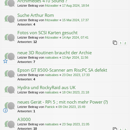
Archimedes 410 Sound ?
Letzter Beitrag von
fritzwalter
«
17 Aug 2024, 18:54
Suche Arthur Rom
Letzter Beitrag von
fritzwalter
«
15 Mai 2024, 17:37
Antworten:
4
Fotos von SCSI Karten gesucht
Letzter Beitrag von
fritzwalter
«
14 Apr 2024, 07:41
Antworten:
12
1
2
neue 3D Routinen braucht der Archie
Letzter Beitrag von
naitsabes
«
13 Apr 2024, 11:56
Antworten:
7
Epson GT 8500-Scanner am RiscPC SA defekt
Letzter Beitrag von
naitsabes
«
23 Dez 2023, 17:33
Antworten:
4
Hydra und RockyRaid aus UK
Letzter Beitrag von
naitsabes
«
18 Okt 2023, 21:18
neues Gerät - RPi 5 ; mit noch mehr Power (?)
Letzter Beitrag von
Patrick
«
09 Okt 2023, 15:49
Antworten:
1
A3000
Letzter Beitrag von
naitsabes
«
23 Sep 2023, 21:05
Antworten:
10
1
2