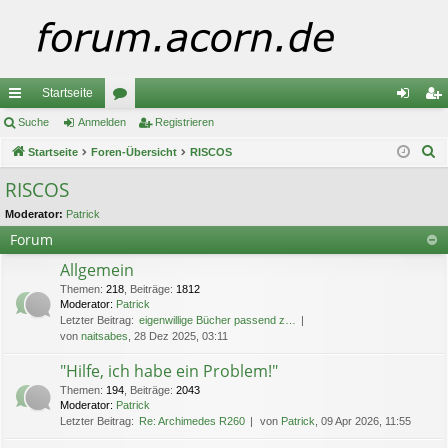
Startseite
ch
Suche
Anmelden
or
Registrieren
n
eg
S
ne
Startseite
Foren-Übersicht
en
RISCOS
m
ist
u
llz
el
rie
RISCOS
c
ug
de
re
Moderator:
Patrick
h
Forum
e
riff
n
n
Allgemein
Themen
:
218
,
Beiträge
:
1812
Moderator:
Patrick
Letzter Beitrag:
eigenwillige Bücher passend z…
von
naitsabes
, 28 Dez 2025, 03:11
"Hilfe, ich habe ein Problem!"
Themen
:
194
,
Beiträge
:
2043
Moderator:
Patrick
Letzter Beitrag:
Re: Archimedes R260
von
Patrick
, 09 Apr 2026, 11:55