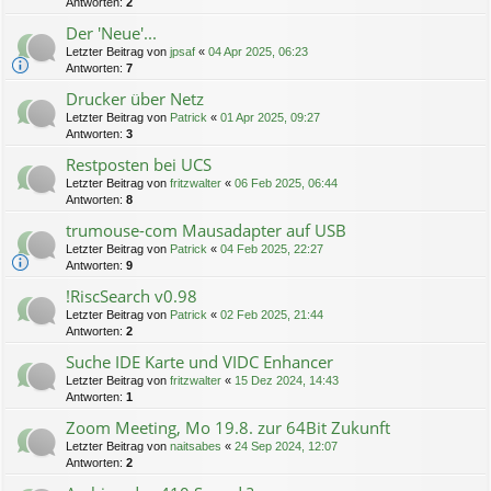
Antworten:
2
Der 'Neue'...
Letzter Beitrag von
jpsaf
«
04 Apr 2025, 06:23
Antworten:
7
Drucker über Netz
Letzter Beitrag von
Patrick
«
01 Apr 2025, 09:27
Antworten:
3
Restposten bei UCS
Letzter Beitrag von
fritzwalter
«
06 Feb 2025, 06:44
Antworten:
8
trumouse-com Mausadapter auf USB
Letzter Beitrag von
Patrick
«
04 Feb 2025, 22:27
Antworten:
9
!RiscSearch v0.98
Letzter Beitrag von
Patrick
«
02 Feb 2025, 21:44
Antworten:
2
Suche IDE Karte und VIDC Enhancer
Letzter Beitrag von
fritzwalter
«
15 Dez 2024, 14:43
Antworten:
1
Zoom Meeting, Mo 19.8. zur 64Bit Zukunft
Letzter Beitrag von
naitsabes
«
24 Sep 2024, 12:07
Antworten:
2