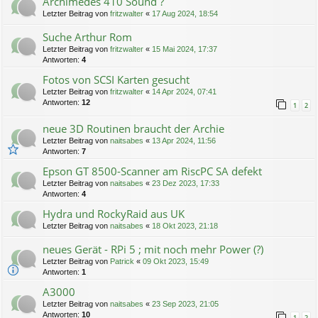
Archimedes 410 Sound ?
Letzter Beitrag von
fritzwalter
«
17 Aug 2024, 18:54
Suche Arthur Rom
Letzter Beitrag von
fritzwalter
«
15 Mai 2024, 17:37
Antworten:
4
Fotos von SCSI Karten gesucht
Letzter Beitrag von
fritzwalter
«
14 Apr 2024, 07:41
Antworten:
12
1
2
neue 3D Routinen braucht der Archie
Letzter Beitrag von
naitsabes
«
13 Apr 2024, 11:56
Antworten:
7
Epson GT 8500-Scanner am RiscPC SA defekt
Letzter Beitrag von
naitsabes
«
23 Dez 2023, 17:33
Antworten:
4
Hydra und RockyRaid aus UK
Letzter Beitrag von
naitsabes
«
18 Okt 2023, 21:18
neues Gerät - RPi 5 ; mit noch mehr Power (?)
Letzter Beitrag von
Patrick
«
09 Okt 2023, 15:49
Antworten:
1
A3000
Letzter Beitrag von
naitsabes
«
23 Sep 2023, 21:05
Antworten:
10
1
2