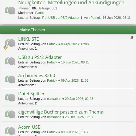
Neuigkeiten, Mitteilungen und Ankündigungen
Themen
:
86
,
Beiträge
:
551
Moderator:
Patrick
Letzter Beitrag:
Re: USB zu PS/2 Adapter
von
Patrick
, 16 Jun 2026, 08:11
Aktive Themen
LINKLISTE
Letzter Beitrag von
Patrick
«
03 Apr 2023, 12:08
Antworten:
1
USB zu PS/2 Adapter
Letzter Beitrag von
Patrick
«
16 Jun 2026, 08:11
Antworten:
4
Archimedes R260
Letzter Beitrag von
Patrick
«
09 Apr 2026, 11:55
Antworten:
1
Datei Split'er
Letzter Beitrag von
naitsabes
«
20 Jan 2026, 02:28
Antworten:
2
eigenwillige Bücher passend zum Thema
Letzter Beitrag von
naitsabes
«
28 Dez 2025, 03:11
Acorn USB
Letzter Beitrag von
Patrick
«
09 Jun 2025, 13:08