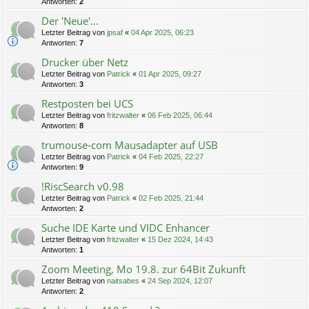
Antworten:
2
Der 'Neue'...
Letzter Beitrag von
jpsaf
«
04 Apr 2025, 06:23
Antworten:
7
Drucker über Netz
Letzter Beitrag von
Patrick
«
01 Apr 2025, 09:27
Antworten:
3
Restposten bei UCS
Letzter Beitrag von
fritzwalter
«
06 Feb 2025, 06:44
Antworten:
8
trumouse-com Mausadapter auf USB
Letzter Beitrag von
Patrick
«
04 Feb 2025, 22:27
Antworten:
9
!RiscSearch v0.98
Letzter Beitrag von
Patrick
«
02 Feb 2025, 21:44
Antworten:
2
Suche IDE Karte und VIDC Enhancer
Letzter Beitrag von
fritzwalter
«
15 Dez 2024, 14:43
Antworten:
1
Zoom Meeting, Mo 19.8. zur 64Bit Zukunft
Letzter Beitrag von
naitsabes
«
24 Sep 2024, 12:07
Antworten:
2