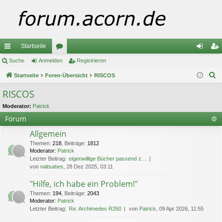
Startseite
ch
Suche
Anmelden
or
Registrieren
n
eg
S
ne
Startseite
Foren-Übersicht
en
RISCOS
m
ist
u
llz
el
rie
RISCOS
c
ug
de
re
Moderator:
Patrick
h
Forum
e
riff
n
n
Allgemein
Themen
:
218
,
Beiträge
:
1812
Moderator:
Patrick
Letzter Beitrag:
eigenwillige Bücher passend z…
von
naitsabes
, 28 Dez 2025, 03:11
"Hilfe, ich habe ein Problem!"
Themen
:
194
,
Beiträge
:
2043
Moderator:
Patrick
Letzter Beitrag:
Re: Archimedes R260
von
Patrick
, 09 Apr 2026, 11:55