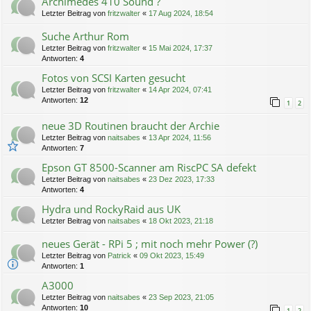
Archimedes 410 Sound ?
Letzter Beitrag von
fritzwalter
«
17 Aug 2024, 18:54
Suche Arthur Rom
Letzter Beitrag von
fritzwalter
«
15 Mai 2024, 17:37
Antworten:
4
Fotos von SCSI Karten gesucht
Letzter Beitrag von
fritzwalter
«
14 Apr 2024, 07:41
Antworten:
12
1
2
neue 3D Routinen braucht der Archie
Letzter Beitrag von
naitsabes
«
13 Apr 2024, 11:56
Antworten:
7
Epson GT 8500-Scanner am RiscPC SA defekt
Letzter Beitrag von
naitsabes
«
23 Dez 2023, 17:33
Antworten:
4
Hydra und RockyRaid aus UK
Letzter Beitrag von
naitsabes
«
18 Okt 2023, 21:18
neues Gerät - RPi 5 ; mit noch mehr Power (?)
Letzter Beitrag von
Patrick
«
09 Okt 2023, 15:49
Antworten:
1
A3000
Letzter Beitrag von
naitsabes
«
23 Sep 2023, 21:05
Antworten:
10
1
2