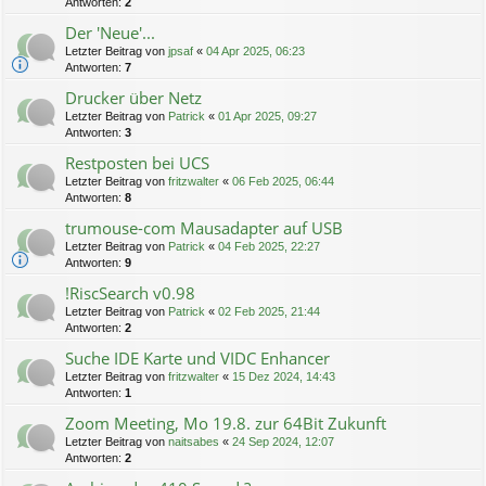
Antworten:
2
Der 'Neue'...
Letzter Beitrag von
jpsaf
«
04 Apr 2025, 06:23
Antworten:
7
Drucker über Netz
Letzter Beitrag von
Patrick
«
01 Apr 2025, 09:27
Antworten:
3
Restposten bei UCS
Letzter Beitrag von
fritzwalter
«
06 Feb 2025, 06:44
Antworten:
8
trumouse-com Mausadapter auf USB
Letzter Beitrag von
Patrick
«
04 Feb 2025, 22:27
Antworten:
9
!RiscSearch v0.98
Letzter Beitrag von
Patrick
«
02 Feb 2025, 21:44
Antworten:
2
Suche IDE Karte und VIDC Enhancer
Letzter Beitrag von
fritzwalter
«
15 Dez 2024, 14:43
Antworten:
1
Zoom Meeting, Mo 19.8. zur 64Bit Zukunft
Letzter Beitrag von
naitsabes
«
24 Sep 2024, 12:07
Antworten:
2