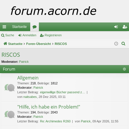
Startseite
ch
Suche
Anmelden
or
Registrieren
n
eg
S
ne
Startseite
Foren-Übersicht
en
RISCOS
m
ist
u
llz
el
rie
RISCOS
c
ug
de
re
Moderator:
Patrick
h
Forum
e
riff
n
n
Allgemein
Themen
:
218
,
Beiträge
:
1812
Moderator:
Patrick
Letzter Beitrag:
eigenwillige Bücher passend z…
von
naitsabes
, 28 Dez 2025, 03:11
"Hilfe, ich habe ein Problem!"
Themen
:
194
,
Beiträge
:
2043
Moderator:
Patrick
Letzter Beitrag:
Re: Archimedes R260
von
Patrick
, 09 Apr 2026, 11:55