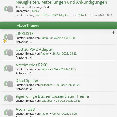
Neuigkeiten, Mitteilungen und Ankündigungen
Themen
:
86
,
Beiträge
:
551
Moderator:
Patrick
Letzter Beitrag:
Re: USB zu PS/2 Adapter
von
Patrick
, 16 Jun 2026, 08:11
Aktive Themen
LINKLISTE
Letzter Beitrag von
Patrick
«
03 Apr 2023, 12:08
Antworten:
1
USB zu PS/2 Adapter
Letzter Beitrag von
Patrick
«
16 Jun 2026, 08:11
Antworten:
4
Archimedes R260
Letzter Beitrag von
Patrick
«
09 Apr 2026, 11:55
Antworten:
1
Datei Split'er
Letzter Beitrag von
naitsabes
«
20 Jan 2026, 02:28
Antworten:
2
eigenwillige Bücher passend zum Thema
Letzter Beitrag von
naitsabes
«
28 Dez 2025, 03:11
Acorn USB
Letzter Beitrag von
Patrick
«
09 Jun 2025, 13:08