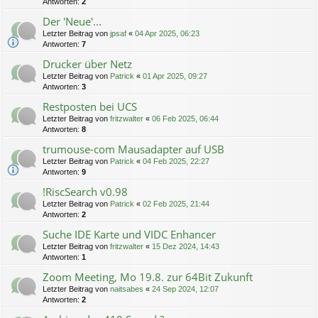
Antworten:
2
Der 'Neue'...
Letzter Beitrag von
jpsaf
«
04 Apr 2025, 06:23
Antworten:
7
Drucker über Netz
Letzter Beitrag von
Patrick
«
01 Apr 2025, 09:27
Antworten:
3
Restposten bei UCS
Letzter Beitrag von
fritzwalter
«
06 Feb 2025, 06:44
Antworten:
8
trumouse-com Mausadapter auf USB
Letzter Beitrag von
Patrick
«
04 Feb 2025, 22:27
Antworten:
9
!RiscSearch v0.98
Letzter Beitrag von
Patrick
«
02 Feb 2025, 21:44
Antworten:
2
Suche IDE Karte und VIDC Enhancer
Letzter Beitrag von
fritzwalter
«
15 Dez 2024, 14:43
Antworten:
1
Zoom Meeting, Mo 19.8. zur 64Bit Zukunft
Letzter Beitrag von
naitsabes
«
24 Sep 2024, 12:07
Antworten:
2