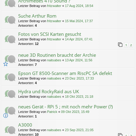
Archimedes 410 Sound ?
Letzter Beitrag von
fritzwalter
«
17 Aug 2024, 18:54
Suche Arthur Rom
Letzter Beitrag von
fritzwalter
«
15 Mai 2024, 17:37
Antworten:
4
Fotos von SCSI Karten gesucht
Letzter Beitrag von
fritzwalter
«
14 Apr 2024, 07:41
Antworten:
12
1
2
neue 3D Routinen braucht der Archie
Letzter Beitrag von
naitsabes
«
13 Apr 2024, 11:56
Antworten:
7
Epson GT 8500-Scanner am RiscPC SA defekt
Letzter Beitrag von
naitsabes
«
23 Dez 2023, 17:33
Antworten:
4
Hydra und RockyRaid aus UK
Letzter Beitrag von
naitsabes
«
18 Okt 2023, 21:18
neues Gerät - RPi 5 ; mit noch mehr Power (?)
Letzter Beitrag von
Patrick
«
09 Okt 2023, 15:49
Antworten:
1
A3000
Letzter Beitrag von
naitsabes
«
23 Sep 2023, 21:05
Antworten:
10
1
2