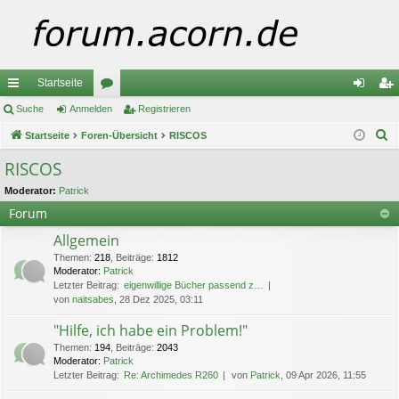
Startseite
ch
Suche
Anmelden
or
Registrieren
n
eg
S
ne
Startseite
Foren-Übersicht
en
RISCOS
m
ist
u
llz
el
rie
RISCOS
c
ug
de
re
Moderator:
Patrick
h
Forum
e
riff
n
n
Allgemein
Themen
:
218
,
Beiträge
:
1812
Moderator:
Patrick
Letzter Beitrag:
eigenwillige Bücher passend z…
von
naitsabes
, 28 Dez 2025, 03:11
"Hilfe, ich habe ein Problem!"
Themen
:
194
,
Beiträge
:
2043
Moderator:
Patrick
Letzter Beitrag:
Re: Archimedes R260
von
Patrick
, 09 Apr 2026, 11:55