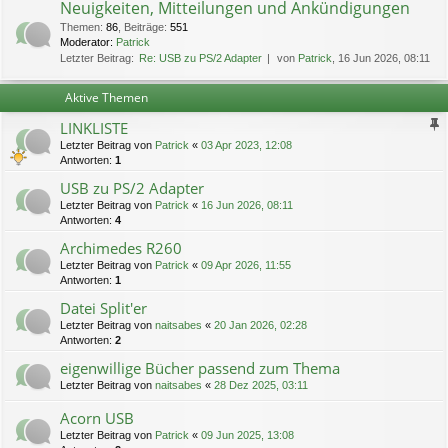
Neuigkeiten, Mitteilungen und Ankündigungen
Themen
:
86
,
Beiträge
:
551
Moderator:
Patrick
Letzter Beitrag:
Re: USB zu PS/2 Adapter
von
Patrick
, 16 Jun 2026, 08:11
Aktive Themen
LINKLISTE
Letzter Beitrag von
Patrick
«
03 Apr 2023, 12:08
Antworten:
1
USB zu PS/2 Adapter
Letzter Beitrag von
Patrick
«
16 Jun 2026, 08:11
Antworten:
4
Archimedes R260
Letzter Beitrag von
Patrick
«
09 Apr 2026, 11:55
Antworten:
1
Datei Split'er
Letzter Beitrag von
naitsabes
«
20 Jan 2026, 02:28
Antworten:
2
eigenwillige Bücher passend zum Thema
Letzter Beitrag von
naitsabes
«
28 Dez 2025, 03:11
Acorn USB
Letzter Beitrag von
Patrick
«
09 Jun 2025, 13:08