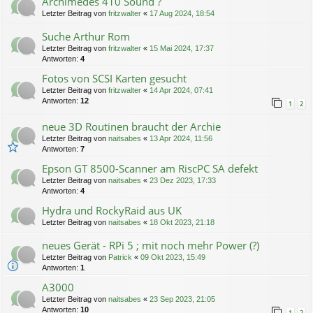
Archimedes 410 Sound ?
Letzter Beitrag von
fritzwalter
«
17 Aug 2024, 18:54
Suche Arthur Rom
Letzter Beitrag von
fritzwalter
«
15 Mai 2024, 17:37
Antworten:
4
Fotos von SCSI Karten gesucht
Letzter Beitrag von
fritzwalter
«
14 Apr 2024, 07:41
Antworten:
12
1
2
neue 3D Routinen braucht der Archie
Letzter Beitrag von
naitsabes
«
13 Apr 2024, 11:56
Antworten:
7
Epson GT 8500-Scanner am RiscPC SA defekt
Letzter Beitrag von
naitsabes
«
23 Dez 2023, 17:33
Antworten:
4
Hydra und RockyRaid aus UK
Letzter Beitrag von
naitsabes
«
18 Okt 2023, 21:18
neues Gerät - RPi 5 ; mit noch mehr Power (?)
Letzter Beitrag von
Patrick
«
09 Okt 2023, 15:49
Antworten:
1
A3000
Letzter Beitrag von
naitsabes
«
23 Sep 2023, 21:05
Antworten:
10
1
2