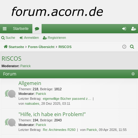
Startseite
ch
Suche
Anmelden
or
Registrieren
n
eg
S
ne
Startseite
Foren-Übersicht
en
RISCOS
m
ist
u
llz
el
rie
RISCOS
c
ug
de
re
Moderator:
Patrick
h
Forum
e
riff
n
n
Allgemein
Themen
:
218
,
Beiträge
:
1812
Moderator:
Patrick
Letzter Beitrag:
eigenwillige Bücher passend z…
von
naitsabes
, 28 Dez 2025, 03:11
"Hilfe, ich habe ein Problem!"
Themen
:
194
,
Beiträge
:
2043
Moderator:
Patrick
Letzter Beitrag:
Re: Archimedes R260
von
Patrick
, 09 Apr 2026, 11:55