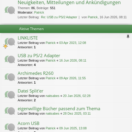
Neuigkeiten, Mitteilungen und Ankündigungen
Themen
:
86
,
Beiträge
:
551
Moderator:
Patrick
Letzter Beitrag:
Re: USB zu PS/2 Adapter
von
Patrick
, 16 Jun 2026, 08:11
Aktive Themen
LINKLISTE
Letzter Beitrag von
Patrick
«
03 Apr 2023, 12:08
Antworten:
1
USB zu PS/2 Adapter
Letzter Beitrag von
Patrick
«
16 Jun 2026, 08:11
Antworten:
4
Archimedes R260
Letzter Beitrag von
Patrick
«
09 Apr 2026, 11:55
Antworten:
1
Datei Split'er
Letzter Beitrag von
naitsabes
«
20 Jan 2026, 02:28
Antworten:
2
eigenwillige Bücher passend zum Thema
Letzter Beitrag von
naitsabes
«
28 Dez 2025, 03:11
Acorn USB
Letzter Beitrag von
Patrick
«
09 Jun 2025, 13:08