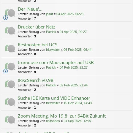
Antworten:
2
Der 'Neue'...
Letzter Beitrag von
jpsaf
«
04 Apr 2025, 06:23
Antworten:
7
Drucker über Netz
Letzter Beitrag von
Patrick
«
01 Apr 2025, 09:27
Antworten:
3
Restposten bei UCS
Letzter Beitrag von
fritzwalter
«
06 Feb 2025, 06:44
Antworten:
8
trumouse-com Mausadapter auf USB
Letzter Beitrag von
Patrick
«
04 Feb 2025, 22:27
Antworten:
9
!RiscSearch v0.98
Letzter Beitrag von
Patrick
«
02 Feb 2025, 21:44
Antworten:
2
Suche IDE Karte und VIDC Enhancer
Letzter Beitrag von
fritzwalter
«
15 Dez 2024, 14:43
Antworten:
1
Zoom Meeting, Mo 19.8. zur 64Bit Zukunft
Letzter Beitrag von
naitsabes
«
24 Sep 2024, 12:07
Antworten:
2