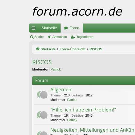
Startseite
Foren
ch
Suche
Anmelden
Registrieren
ne
Startseite
Foren-Übersicht
RISCOS
llz
RISCOS
ug
Moderator:
Patrick
riff
Forum
Allgemein
Themen
:
218
,
Beiträge
:
1812
Moderator:
Patrick
"Hilfe, ich habe ein Problem!"
Themen
:
194
,
Beiträge
:
2043
Moderator:
Patrick
Neuigkeiten, Mitteilungen und Ankü