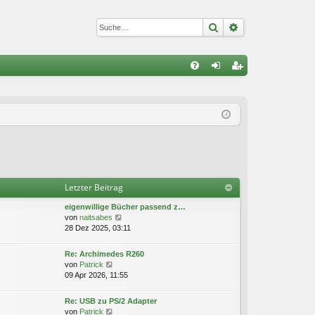
Suche
Erweiterte Suc
S
FA
n
eg
Q
m
ist
el
rie
de
re
n
n
Letzter Beitrag
eigenwillige Bücher passend z…
N
von
naitsabes
e
28 Dez 2025, 03:11
u
e
Re: Archimedes R260
s
N
von
Patrick
t
e
09 Apr 2026, 11:55
e
u
r
e
Re: USB zu PS/2 Adapter
B
s
N
von
Patrick
e