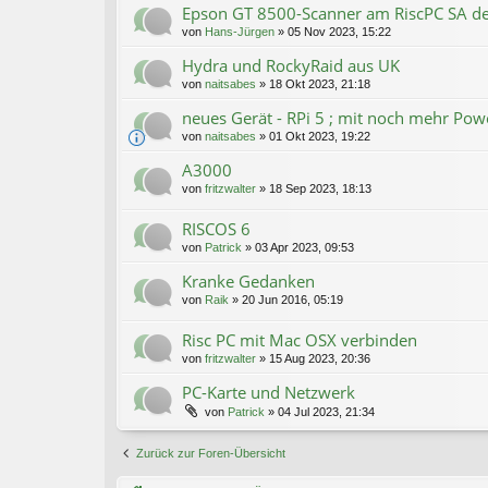
Epson GT 8500-Scanner am RiscPC SA de
von
Hans-Jürgen
»
05 Nov 2023, 15:22
Hydra und RockyRaid aus UK
von
naitsabes
»
18 Okt 2023, 21:18
neues Gerät - RPi 5 ; mit noch mehr Powe
von
naitsabes
»
01 Okt 2023, 19:22
A3000
von
fritzwalter
»
18 Sep 2023, 18:13
RISCOS 6
von
Patrick
»
03 Apr 2023, 09:53
Kranke Gedanken
von
Raik
»
20 Jun 2016, 05:19
Risc PC mit Mac OSX verbinden
von
fritzwalter
»
15 Aug 2023, 20:36
PC-Karte und Netzwerk
von
Patrick
»
04 Jul 2023, 21:34
Zurück zur Foren-Übersicht