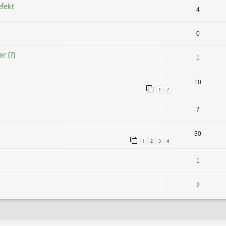
fekt
4
0
r (?)
1
10
1
2
7
30
1
2
3
4
1
2