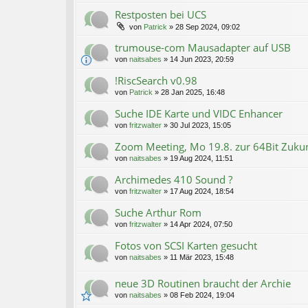
Restposten bei UCS
von
Patrick
»
28 Sep 2024, 09:02
trumouse-com Mausadapter auf USB
von
naitsabes
»
14 Jun 2023, 20:59
!RiscSearch v0.98
von
Patrick
»
28 Jan 2025, 16:48
Suche IDE Karte und VIDC Enhancer
von
fritzwalter
»
30 Jul 2023, 15:05
Zoom Meeting, Mo 19.8. zur 64Bit Zuku
von
naitsabes
»
19 Aug 2024, 11:51
Archimedes 410 Sound ?
von
fritzwalter
»
17 Aug 2024, 18:54
Suche Arthur Rom
von
fritzwalter
»
14 Apr 2024, 07:50
Fotos von SCSI Karten gesucht
von
naitsabes
»
11 Mär 2023, 15:48
neue 3D Routinen braucht der Archie
von
naitsabes
»
08 Feb 2024, 19:04