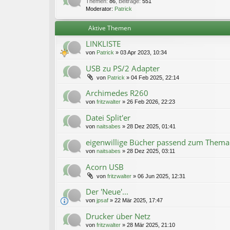
Themen
:
86
,
Beiträge
:
551
Moderator:
Patrick
Aktive Themen
LINKLISTE
von
Patrick
»
03 Apr 2023, 10:34
USB zu PS/2 Adapter
von
Patrick
»
04 Feb 2025, 22:14
Archimedes R260
von
fritzwalter
»
26 Feb 2026, 22:23
Datei Split'er
von
naitsabes
»
28 Dez 2025, 01:41
eigenwillige Bücher passend zum Thema
von
naitsabes
»
28 Dez 2025, 03:11
Acorn USB
von
fritzwalter
»
06 Jun 2025, 12:31
Der 'Neue'...
von
jpsaf
»
22 Mär 2025, 17:47
Drucker über Netz
von
fritzwalter
»
28 Mär 2025, 21:10