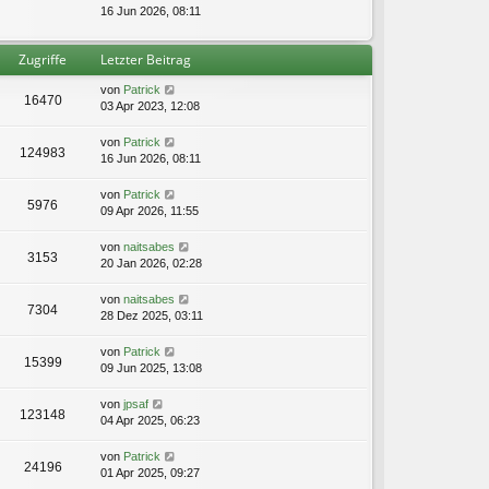
t
e
16 Jun 2026, 08:11
i
e
u
t
r
e
r
B
Zugriffe
Letzter Beitrag
s
a
e
t
g
i
von
Patrick
e
16470
t
03 Apr 2023, 12:08
r
r
B
a
e
von
Patrick
g
124983
i
16 Jun 2026, 08:11
t
r
von
Patrick
5976
a
09 Apr 2026, 11:55
g
von
naitsabes
3153
20 Jan 2026, 02:28
von
naitsabes
7304
28 Dez 2025, 03:11
von
Patrick
15399
09 Jun 2025, 13:08
von
jpsaf
123148
04 Apr 2025, 06:23
von
Patrick
24196
01 Apr 2025, 09:27