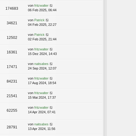
von
fritzwalter
174683
06 Feb 2025, 06:44
von
Patrick
34621
04 Feb 2025, 22:27
von
Patrick
12502
02 Feb 2025, 21:44
von
fritzwalter
16361
15 Dez 2024, 14:43
von
naitsabes
17471
24 Sep 2024, 12:07
von
fritzwalter
84231
17 Aug 2024, 18:54
von
fritzwalter
21541
15 Mai 2024, 17:37
von
fritzwalter
62255
14 Apr 2024, 07:41
von
naitsabes
28791
13 Apr 2024, 11:56