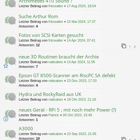
Archimedes 410 Sound ?
Letzter Beitrag von
fritzwalter
«
17 Aug 2024, 18:54
Suche Arthur Rom
Letzter Beitrag von
fritzwalter
«
15 Mai 2024, 17:37
Antworten:
4
Fotos von SCSI Karten gesucht
Letzter Beitrag von
fritzwalter
«
14 Apr 2024, 07:41
Antworten:
12
1
2
neue 3D Routinen braucht der Archie
Letzter Beitrag von
naitsabes
«
13 Apr 2024, 11:56
Antworten:
7
Epson GT 8500-Scanner am RiscPC SA defekt
Letzter Beitrag von
naitsabes
«
23 Dez 2023, 17:33
Antworten:
4
Hydra und RockyRaid aus UK
Letzter Beitrag von
naitsabes
«
18 Okt 2023, 21:18
neues Gerät - RPi 5 ; mit noch mehr Power (?)
Letzter Beitrag von
Patrick
«
09 Okt 2023, 15:49
Antworten:
1
A3000
Letzter Beitrag von
naitsabes
«
23 Sep 2023, 21:05
Antworten:
10
1
2