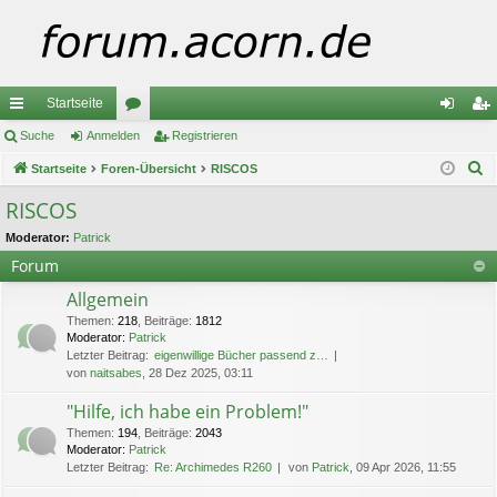
Startseite
ch
Suche
Anmelden
or
Registrieren
n
eg
S
ne
Startseite
Foren-Übersicht
en
RISCOS
m
ist
u
llz
el
rie
RISCOS
c
ug
de
re
Moderator:
Patrick
h
Forum
e
riff
n
n
Allgemein
Themen
:
218
,
Beiträge
:
1812
Moderator:
Patrick
Letzter Beitrag:
eigenwillige Bücher passend z…
von
naitsabes
, 28 Dez 2025, 03:11
"Hilfe, ich habe ein Problem!"
Themen
:
194
,
Beiträge
:
2043
Moderator:
Patrick
Letzter Beitrag:
Re: Archimedes R260
von
Patrick
, 09 Apr 2026, 11:55