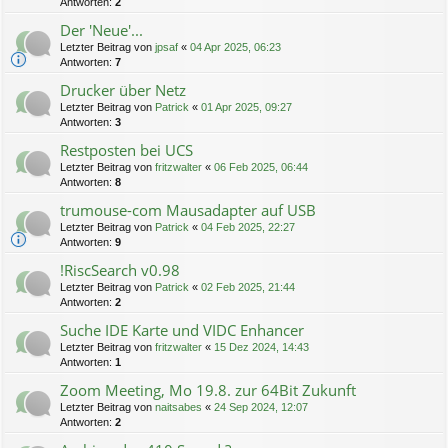
Antworten:
2
Der 'Neue'...
Letzter Beitrag von
jpsaf
«
04 Apr 2025, 06:23
Antworten:
7
Drucker über Netz
Letzter Beitrag von
Patrick
«
01 Apr 2025, 09:27
Antworten:
3
Restposten bei UCS
Letzter Beitrag von
fritzwalter
«
06 Feb 2025, 06:44
Antworten:
8
trumouse-com Mausadapter auf USB
Letzter Beitrag von
Patrick
«
04 Feb 2025, 22:27
Antworten:
9
!RiscSearch v0.98
Letzter Beitrag von
Patrick
«
02 Feb 2025, 21:44
Antworten:
2
Suche IDE Karte und VIDC Enhancer
Letzter Beitrag von
fritzwalter
«
15 Dez 2024, 14:43
Antworten:
1
Zoom Meeting, Mo 19.8. zur 64Bit Zukunft
Letzter Beitrag von
naitsabes
«
24 Sep 2024, 12:07
Antworten:
2