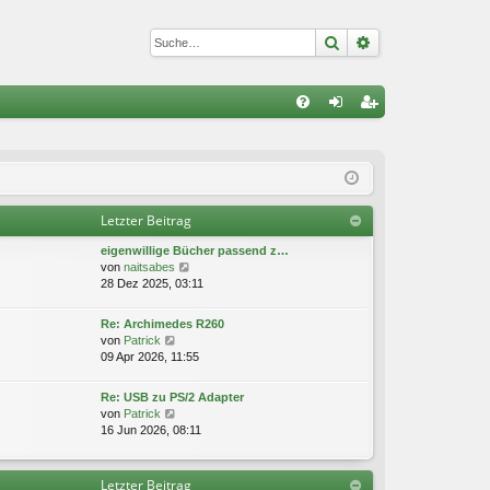
Suche
Erweiterte Suc
S
FA
n
eg
Q
m
ist
el
rie
Letzter Beitrag
de
re
eigenwillige Bücher passend z…
n
n
N
von
naitsabes
e
28 Dez 2025, 03:11
u
e
Re: Archimedes R260
s
N
von
Patrick
t
e
09 Apr 2026, 11:55
e
u
r
e
Re: USB zu PS/2 Adapter
B
s
N
von
Patrick
e
t
e
16 Jun 2026, 08:11
i
e
u
t
r
e
r
B
s
a
Letzter Beitrag
e