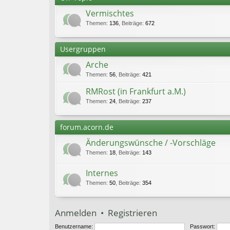
Vermischtes
Themen
:
136
,
Beiträge
:
672
Usergruppen
Arche
Themen
:
56
,
Beiträge
:
421
RMRost (in Frankfurt a.M.)
Themen
:
24
,
Beiträge
:
237
forum.acorn.de
Änderungswünsche / -Vorschläge
Themen
:
18
,
Beiträge
:
143
Internes
Themen
:
50
,
Beiträge
:
354
Anmelden
•
Registrieren
Benutzername:
Passwort: