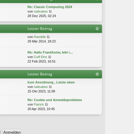
t
g
i
e
Re: Classic Computing 2024
t
r
N
von
naitsabes
r
B
e
28 Dez 2025, 02:24
a
e
u
g
i
e
Letzter Beitrag
t
s
r
t
N
von
Raeddie
a
e
e
29 Mär 2014, 18:23
g
r
u
B
e
e
Re: Hallo Frankfurter, lebt i…
s
i
N
von
Golf-Eins
t
t
e
22 Feb 2023, 16:51
e
r
u
r
a
e
B
Letzter Beitrag
g
s
e
t
i
Icon Anordnung , Leiste oben
e
t
N
von
naitsabes
r
r
e
15 Okt 2023, 11:08
B
a
u
e
g
Re: Cookie und Anmeldeprobleme
e
i
N
von
Patrick
s
t
e
20 Apr 2023, 10:45
t
r
u
e
a
e
r
g
s
B
t
e
e
i