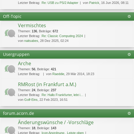
Letzter Beitrag:
Re: USB zu PS/2 Adapter
von
Patrick
, 16 Jun 2026, 08:11
Off-Topic
Vermischtes
Themen
:
136
,
Beiträge
:
672
Letzter Beitrag:
Re: Classic Computing 2024
von
naitsabes
, 28 Dez 2025, 02:24
Usergruppen
Arche
Themen
:
56
,
Beiträge
:
421
Letzter Beitrag:
von
Raeddie
, 29 Mär 2014, 18:23
RMRost (in Frankfurt a.M.)
Themen
:
24
,
Beiträge
:
237
Letzter Beitrag:
Re: Hallo Frankfurter, lebt i…
von
Golf-Eins
, 22 Feb 2023, 16:51
forum.acorn.de
Änderungswünsche / -Vorschläge
Themen
:
18
,
Beiträge
:
143
Letzter Beitrag:
Icon Anordnung , Leiste oben