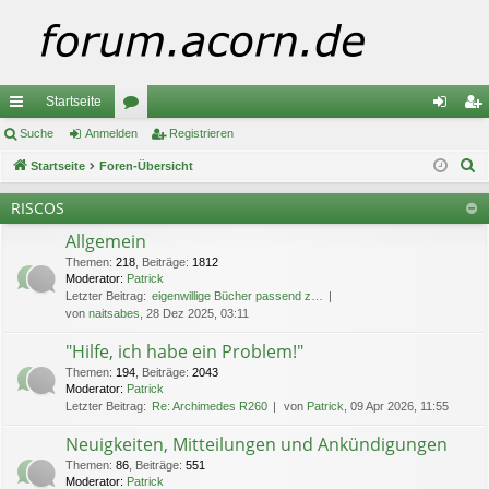
Startseite
ch
Suche
Anmelden
or
Registrieren
n
eg
S
ne
Startseite
Foren-Übersicht
en
m
ist
u
llz
el
rie
RISCOS
c
ug
de
re
Allgemein
h
e
Themen
:
218
,
Beiträge
:
1812
riff
n
n
Moderator:
Patrick
Letzter Beitrag:
eigenwillige Bücher passend z…
von
naitsabes
, 28 Dez 2025, 03:11
"Hilfe, ich habe ein Problem!"
Themen
:
194
,
Beiträge
:
2043
Moderator:
Patrick
Letzter Beitrag:
Re: Archimedes R260
von
Patrick
, 09 Apr 2026, 11:55
Neuigkeiten, Mitteilungen und Ankündigungen
Themen
:
86
,
Beiträge
:
551
Moderator:
Patrick