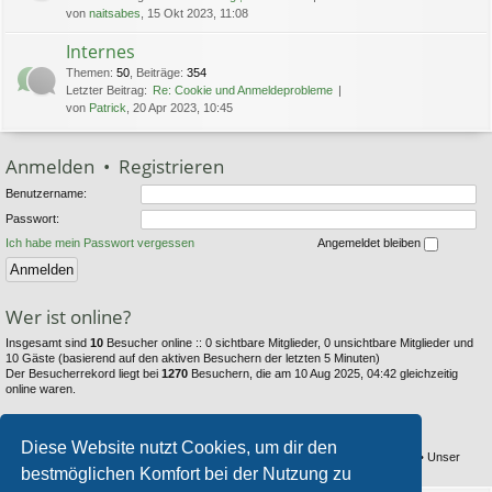
von
naitsabes
, 15 Okt 2023, 11:08
Internes
Themen
:
50
,
Beiträge
:
354
Letzter Beitrag:
Re: Cookie und Anmeldeprobleme
von
Patrick
, 20 Apr 2023, 10:45
Anmelden
•
Registrieren
Benutzername:
Passwort:
Ich habe mein Passwort vergessen
Angemeldet bleiben
Wer ist online?
Insgesamt sind
10
Besucher online :: 0 sichtbare Mitglieder, 0 unsichtbare Mitglieder und
10 Gäste (basierend auf den aktiven Besuchern der letzten 5 Minuten)
Der Besucherrekord liegt bei
1270
Besuchern, die am 10 Aug 2025, 04:42 gleichzeitig
online waren.
Statistik
Diese Website nutzt Cookies, um dir den
Beiträge insgesamt
6353
• Themen insgesamt
794
• Mitglieder insgesamt
104
• Unser
bestmöglichen Komfort bei der Nutzung zu
neuestes Mitglied:
Thestray