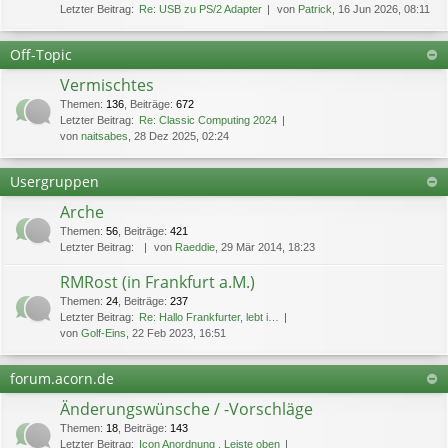
Letzter Beitrag:
Re: USB zu PS/2 Adapter
von
Patrick
, 16 Jun 2026, 08:11
Off-Topic
Vermischtes
Themen
:
136
,
Beiträge
:
672
Letzter Beitrag:
Re: Classic Computing 2024
von
naitsabes
, 28 Dez 2025, 02:24
Usergruppen
Arche
Themen
:
56
,
Beiträge
:
421
Letzter Beitrag:
von
Raeddie
, 29 Mär 2014, 18:23
RMRost (in Frankfurt a.M.)
Themen
:
24
,
Beiträge
:
237
Letzter Beitrag:
Re: Hallo Frankfurter, lebt i…
von
Golf-Eins
, 22 Feb 2023, 16:51
forum.acorn.de
Änderungswünsche / -Vorschläge
Themen
:
18
,
Beiträge
:
143
Letzter Beitrag:
Icon Anordnung , Leiste oben