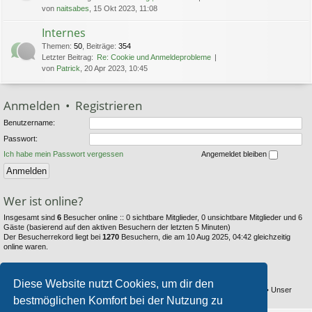
von
naitsabes
, 15 Okt 2023, 11:08
Internes
Themen
:
50
,
Beiträge
:
354
Letzter Beitrag:
Re: Cookie und Anmeldeprobleme
von
Patrick
, 20 Apr 2023, 10:45
Anmelden
•
Registrieren
Benutzername:
Passwort:
Ich habe mein Passwort vergessen
Angemeldet bleiben
Wer ist online?
Insgesamt sind
6
Besucher online :: 0 sichtbare Mitglieder, 0 unsichtbare Mitglieder und 6
Gäste (basierend auf den aktiven Besuchern der letzten 5 Minuten)
Der Besucherrekord liegt bei
1270
Besuchern, die am 10 Aug 2025, 04:42 gleichzeitig
online waren.
Statistik
Diese Website nutzt Cookies, um dir den
Beiträge insgesamt
6353
• Themen insgesamt
794
• Mitglieder insgesamt
104
• Unser
bestmöglichen Komfort bei der Nutzung zu
neuestes Mitglied:
Thestray