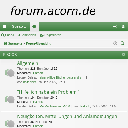
Startseite
ch
Suche
Anmelden
or
Registrieren
n
eg
S
ne
Startseite
Foren-Übersicht
en
m
ist
u
llz
el
rie
RISCOS
c
ug
de
re
Allgemein
h
e
Themen
:
218
,
Beiträge
:
1812
riff
n
n
Moderator:
Patrick
Letzter Beitrag:
eigenwillige Bücher passend z…
von
naitsabes
, 28 Dez 2025, 03:11
"Hilfe, ich habe ein Problem!"
Themen
:
194
,
Beiträge
:
2043
Moderator:
Patrick
Letzter Beitrag:
Re: Archimedes R260
von
Patrick
, 09 Apr 2026, 11:55
Neuigkeiten, Mitteilungen und Ankündigungen
Themen
:
86
,
Beiträge
:
551
Moderator:
Patrick