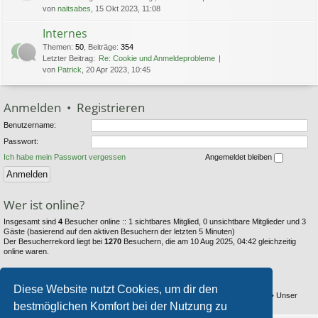
von
naitsabes
, 15 Okt 2023, 11:08
Internes
Themen
:
50
,
Beiträge
:
354
Letzter Beitrag:
Re: Cookie und Anmeldeprobleme
von
Patrick
, 20 Apr 2023, 10:45
Anmelden
•
Registrieren
Benutzername:
Passwort:
Ich habe mein Passwort vergessen
Angemeldet bleiben
Wer ist online?
Insgesamt sind
4
Besucher online :: 1 sichtbares Mitglied, 0 unsichtbare Mitglieder und 3
Gäste (basierend auf den aktiven Besuchern der letzten 5 Minuten)
Der Besucherrekord liegt bei
1270
Besuchern, die am 10 Aug 2025, 04:42 gleichzeitig
online waren.
Statistik
Diese Website nutzt Cookies, um dir den
Beiträge insgesamt
6353
• Themen insgesamt
794
• Mitglieder insgesamt
104
• Unser
bestmöglichen Komfort bei der Nutzung zu
neuestes Mitglied:
Thestray