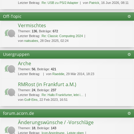
Letzter Beitrag:
Re: USB zu PS/2 Adapter
von
Patrick
, 16 Jun 2026, 08:11
Off-Topic
Vermischtes
Themen
:
136
,
Beiträge
:
672
Letzter Beitrag:
Re: Classic Computing 2024
von
naitsabes
, 28 Dez 2025, 02:24
Usergruppen
Arche
Themen
:
56
,
Beiträge
:
421
Letzter Beitrag:
von
Raeddie
, 29 Mär 2014, 18:23
RMRost (in Frankfurt a.M.)
Themen
:
24
,
Beiträge
:
237
Letzter Beitrag:
Re: Hallo Frankfurter, lebt i…
von
Golf-Eins
, 22 Feb 2023, 16:51
forum.acorn.de
Änderungswünsche / -Vorschläge
Themen
:
18
,
Beiträge
:
143
Letzter Beitrag:
Icon Anordnung , Leiste oben