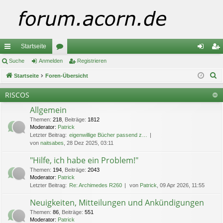
Startseite
ch
Suche
Anmelden
or
Registrieren
n
eg
S
ne
Startseite
Foren-Übersicht
en
m
ist
u
llz
el
rie
RISCOS
c
ug
de
re
Allgemein
h
e
Themen
:
218
,
Beiträge
:
1812
riff
n
n
Moderator:
Patrick
Letzter Beitrag:
eigenwillige Bücher passend z…
von
naitsabes
, 28 Dez 2025, 03:11
"Hilfe, ich habe ein Problem!"
Themen
:
194
,
Beiträge
:
2043
Moderator:
Patrick
Letzter Beitrag:
Re: Archimedes R260
von
Patrick
, 09 Apr 2026, 11:55
Neuigkeiten, Mitteilungen und Ankündigungen
Themen
:
86
,
Beiträge
:
551
Moderator:
Patrick