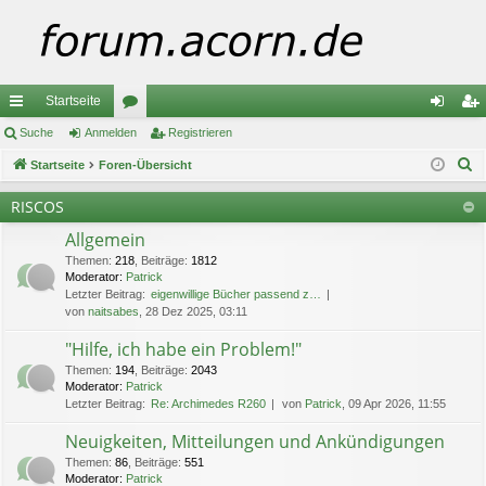
Startseite
ch
Suche
Anmelden
or
Registrieren
n
eg
S
ne
Startseite
Foren-Übersicht
en
m
ist
u
llz
el
rie
RISCOS
c
ug
de
re
Allgemein
h
e
Themen
:
218
,
Beiträge
:
1812
riff
n
n
Moderator:
Patrick
Letzter Beitrag:
eigenwillige Bücher passend z…
von
naitsabes
, 28 Dez 2025, 03:11
"Hilfe, ich habe ein Problem!"
Themen
:
194
,
Beiträge
:
2043
Moderator:
Patrick
Letzter Beitrag:
Re: Archimedes R260
von
Patrick
, 09 Apr 2026, 11:55
Neuigkeiten, Mitteilungen und Ankündigungen
Themen
:
86
,
Beiträge
:
551
Moderator:
Patrick