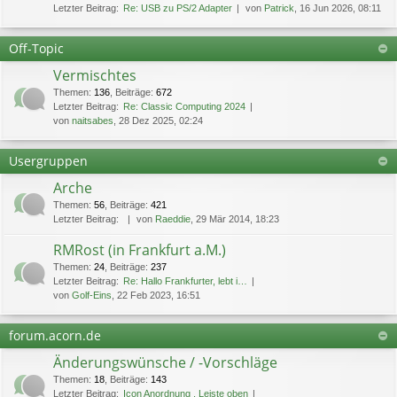
Letzter Beitrag:
Re: USB zu PS/2 Adapter
von
Patrick
, 16 Jun 2026, 08:11
Off-Topic
Vermischtes
Themen
:
136
,
Beiträge
:
672
Letzter Beitrag:
Re: Classic Computing 2024
von
naitsabes
, 28 Dez 2025, 02:24
Usergruppen
Arche
Themen
:
56
,
Beiträge
:
421
Letzter Beitrag:
von
Raeddie
, 29 Mär 2014, 18:23
RMRost (in Frankfurt a.M.)
Themen
:
24
,
Beiträge
:
237
Letzter Beitrag:
Re: Hallo Frankfurter, lebt i…
von
Golf-Eins
, 22 Feb 2023, 16:51
forum.acorn.de
Änderungswünsche / -Vorschläge
Themen
:
18
,
Beiträge
:
143
Letzter Beitrag:
Icon Anordnung , Leiste oben