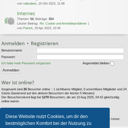
von
naitsabes
, 15 Okt 2023, 11:08
Internes
Themen
:
50
,
Beiträge
:
354
Letzter Beitrag:
Re: Cookie und Anmeldeprobleme
von
Patrick
, 20 Apr 2023, 10:45
Anmelden
•
Registrieren
Benutzername:
Passwort:
Ich habe mein Passwort vergessen
Angemeldet bleiben
Wer ist online?
Insgesamt sind
25
Besucher online :: 1 sichtbares Mitglied, 0 unsichtbare Mitglieder und 24
Gäste (basierend auf den aktiven Besuchern der letzten 5 Minuten)
Der Besucherrekord liegt bei
1270
Besuchern, die am 10 Aug 2025, 04:42 gleichzeitig
online waren.
Statistik
Diese Website nutzt Cookies, um dir den
Beiträge insgesamt
6353
• Themen insgesamt
794
• Mitglieder insgesamt
104
• Unser
bestmöglichen Komfort bei der Nutzung zu
neuestes Mitglied:
Thestray