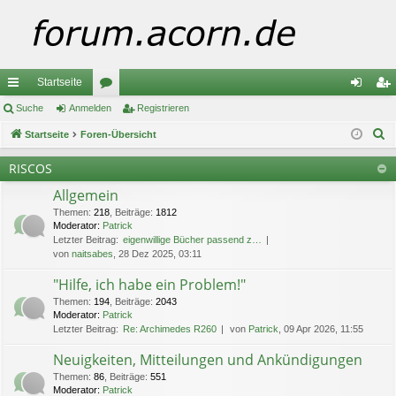
Startseite
ch
Suche
Anmelden
or
Registrieren
n
eg
S
ne
Startseite
Foren-Übersicht
en
m
ist
u
llz
el
rie
RISCOS
c
ug
de
re
Allgemein
h
e
Themen
:
218
,
Beiträge
:
1812
riff
n
n
Moderator:
Patrick
Letzter Beitrag:
eigenwillige Bücher passend z…
von
naitsabes
, 28 Dez 2025, 03:11
"Hilfe, ich habe ein Problem!"
Themen
:
194
,
Beiträge
:
2043
Moderator:
Patrick
Letzter Beitrag:
Re: Archimedes R260
von
Patrick
, 09 Apr 2026, 11:55
Neuigkeiten, Mitteilungen und Ankündigungen
Themen
:
86
,
Beiträge
:
551
Moderator:
Patrick