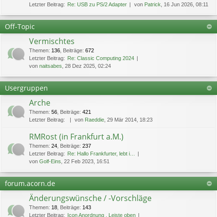
Letzter Beitrag:
Re: USB zu PS/2 Adapter
von
Patrick
, 16 Jun 2026, 08:11
Off-Topic
Vermischtes
Themen
:
136
,
Beiträge
:
672
Letzter Beitrag:
Re: Classic Computing 2024
von
naitsabes
, 28 Dez 2025, 02:24
Usergruppen
Arche
Themen
:
56
,
Beiträge
:
421
Letzter Beitrag:
von
Raeddie
, 29 Mär 2014, 18:23
RMRost (in Frankfurt a.M.)
Themen
:
24
,
Beiträge
:
237
Letzter Beitrag:
Re: Hallo Frankfurter, lebt i…
von
Golf-Eins
, 22 Feb 2023, 16:51
forum.acorn.de
Änderungswünsche / -Vorschläge
Themen
:
18
,
Beiträge
:
143
Letzter Beitrag:
Icon Anordnung , Leiste oben