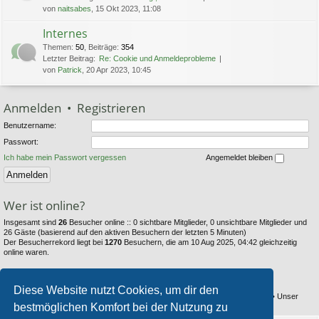
von
naitsabes
, 15 Okt 2023, 11:08
Internes
Themen
:
50
,
Beiträge
:
354
Letzter Beitrag:
Re: Cookie und Anmeldeprobleme
von
Patrick
, 20 Apr 2023, 10:45
Anmelden
•
Registrieren
Benutzername:
Passwort:
Ich habe mein Passwort vergessen
Angemeldet bleiben
Wer ist online?
Insgesamt sind
26
Besucher online :: 0 sichtbare Mitglieder, 0 unsichtbare Mitglieder und
26 Gäste (basierend auf den aktiven Besuchern der letzten 5 Minuten)
Der Besucherrekord liegt bei
1270
Besuchern, die am 10 Aug 2025, 04:42 gleichzeitig
online waren.
Statistik
Diese Website nutzt Cookies, um dir den
Beiträge insgesamt
6353
• Themen insgesamt
794
• Mitglieder insgesamt
104
• Unser
bestmöglichen Komfort bei der Nutzung zu
neuestes Mitglied:
Thestray