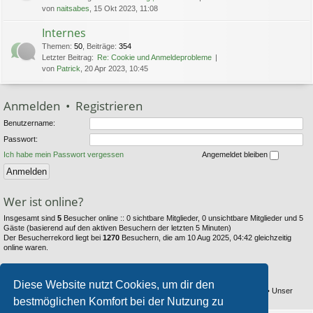
von
naitsabes
, 15 Okt 2023, 11:08
Internes
Themen
:
50
,
Beiträge
:
354
Letzter Beitrag:
Re: Cookie und Anmeldeprobleme
von
Patrick
, 20 Apr 2023, 10:45
Anmelden
•
Registrieren
Benutzername:
Passwort:
Ich habe mein Passwort vergessen
Angemeldet bleiben
Wer ist online?
Insgesamt sind
5
Besucher online :: 0 sichtbare Mitglieder, 0 unsichtbare Mitglieder und 5
Gäste (basierend auf den aktiven Besuchern der letzten 5 Minuten)
Der Besucherrekord liegt bei
1270
Besuchern, die am 10 Aug 2025, 04:42 gleichzeitig
online waren.
Statistik
Diese Website nutzt Cookies, um dir den
Beiträge insgesamt
6353
• Themen insgesamt
794
• Mitglieder insgesamt
104
• Unser
bestmöglichen Komfort bei der Nutzung zu
neuestes Mitglied:
Thestray