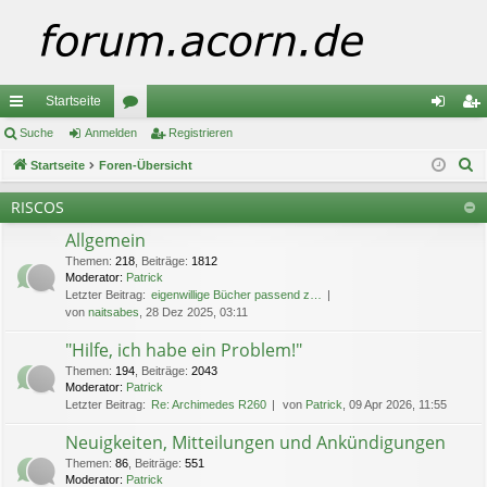
Startseite
ch
Suche
Anmelden
or
Registrieren
n
eg
S
ne
Startseite
Foren-Übersicht
en
m
ist
u
llz
el
rie
RISCOS
c
ug
de
re
Allgemein
h
e
Themen
:
218
,
Beiträge
:
1812
riff
n
n
Moderator:
Patrick
Letzter Beitrag:
eigenwillige Bücher passend z…
von
naitsabes
, 28 Dez 2025, 03:11
"Hilfe, ich habe ein Problem!"
Themen
:
194
,
Beiträge
:
2043
Moderator:
Patrick
Letzter Beitrag:
Re: Archimedes R260
von
Patrick
, 09 Apr 2026, 11:55
Neuigkeiten, Mitteilungen und Ankündigungen
Themen
:
86
,
Beiträge
:
551
Moderator:
Patrick