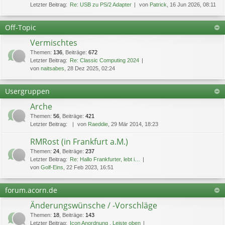
Letzter Beitrag:
Re: USB zu PS/2 Adapter
von
Patrick
, 16 Jun 2026, 08:11
Off-Topic
Vermischtes
Themen
:
136
,
Beiträge
:
672
Letzter Beitrag:
Re: Classic Computing 2024
von
naitsabes
, 28 Dez 2025, 02:24
Usergruppen
Arche
Themen
:
56
,
Beiträge
:
421
Letzter Beitrag:
von
Raeddie
, 29 Mär 2014, 18:23
RMRost (in Frankfurt a.M.)
Themen
:
24
,
Beiträge
:
237
Letzter Beitrag:
Re: Hallo Frankfurter, lebt i…
von
Golf-Eins
, 22 Feb 2023, 16:51
forum.acorn.de
Änderungswünsche / -Vorschläge
Themen
:
18
,
Beiträge
:
143
Letzter Beitrag:
Icon Anordnung , Leiste oben